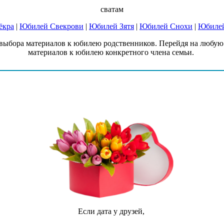
сватам
ёкра
|
Юбилей Свекрови
|
Юбилей Зятя
|
Юбилей Снохи
|
Юбилей
выбора материалов к юбилею родственников. Перейдя на любую 
материалов к юбилею конкретного члена семьи.
Если дата у друзей,