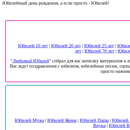
Юбилейный день рождения, а если просто - Юбилей!
Юбилей 10 лет
|
Юбилей 20 лет
|
Юбилей 25 лет
|
Юбиле
лет
|
Юбилей 70 лет
|
Юбиле
"
Любимый Юбилей
" собрал для вас копилку материалов к
Вас ждут поздравления с юбилеем, юбилейные песни, сцена
просто нажима
Юбилей Мужа
|
Юбилей Жены
|
Юбилей Папы
|
Юбилей
Внука
|
Юбилей В