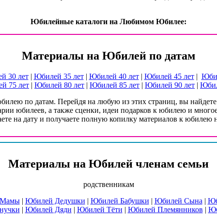
Юбилейные каталоги на Любимом Юбилее:
Материалы на Юбилей по датам
й 30 лет
|
Юбилей 35 лет
|
Юбилей 40 лет
|
Юбилей 45 лет
|
Юбил
й 75 лет
|
Юбилей 80 лет
|
Юбилей 85 лет
|
Юбилей 90 лет
|
Юбил
 юбилею по датам. Перейдя на любую из этих страниц, вы найдет
рии юбилеев, а также сценки, идеи подарков к юбилею и много
ете на дату и получаете полную копилку материалов к юбилею на
Материалы на Юбилей членам семьи
родственникам
 Мамы
|
Юбилей Дедушки
|
Юбилей Бабушки
|
Юбилей Сына
|
Юб
нучки
|
Юбилей Дяди
|
Юбилей Тёти
|
Юбилей Племянников
|
Юб