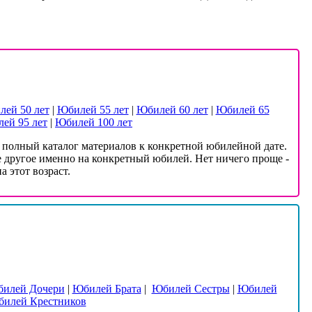
ей 50 лет
|
Юбилей 55 лет
|
Юбилей 60 лет
|
Юбилей 65
ей 95 лет
|
Юбилей 100 лет
е полный каталог материалов к конкретной юбилейной дате.
е другое именно на конкретный юбилей. Нет ничего проще -
 этот возраст.
илей Дочери
|
Юбилей Брата
|
Юбилей Сестры
|
Юбилей
илей Крестников