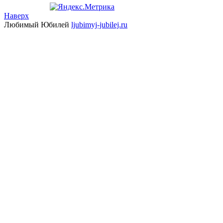
Наверх
Любимый Юбилей
ljubimyj-jubilej.ru