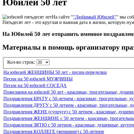
Юбилей 50 лет
На сайте "
"Любимый Юбилей"
" мы со
Пятьдесят лет - это круглая и важная дата в жизни, которую н
На Юбилей 50 лет отправить именное поздравлен
Материалы в помощь организатору праз
Кол-во строк:
На юбилей ЖЕНЩИНЫ 50 лет - песни-переделки
Песни на 50 юбилей МУЖЧИНЫ
Песни на 50 юбилей СОСЕДА
Пожелания на юбилей 50 лет - красивые, трогательные, душе
Поздравления БРАТУ c 50-летием - красивые, трогательные, д
Поздравления ДРУГУ с 50 летием - красивые, трогательные, д
Поздравления ЖЕНЕ (супруге) с 50 летием - красивые, душевн
Поздравления ЖЕНЩИНЕ с 50 летием - красивые, трогательны
Поздравления ЗЯТЮ c 50 летием - красивые, душевные, шуто
Поздравления КОЛЛЕГЕ (женщине) c 50-летием