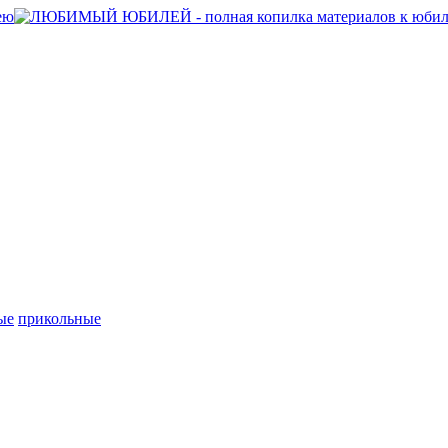
ые
прикольные