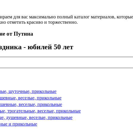
бираем для вас максимально полный каталог материалов, которы
ужно отметить красиво и торжественно.
ие от Путина
дника - юбилей 50 лет
вные, шуточные, прикольные
ушевные, веселые, прикольные
ушевные, веселые, прикольные
ые, трогательные, веселые, прикольные
е, душевные, веселые, прикольные
чные и прикольные