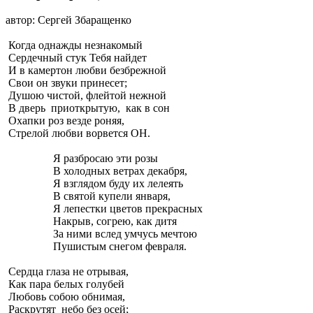
автор: Сергей Збаращенко
Когда однажды незнакомый
Сердечный стук Тебя найдет
И в камертон любви безбрежной
Свои он звуки принесет;
Душою чистой, флейтой нежной
В дверь приоткрытую, как в сон
Охапки роз везде роняя,
Стрелой любви ворвется ОН.
Я разбросаю эти розы
В холодных ветрах декабря,
Я взглядом буду их лелеять
В святой купели января,
Я лепестки цветов прекрасных
Накрыв, согрею, как дитя
За ними вслед умчусь мечтою
Пушистым снегом февраля.
Сердца глаза не отрывая,
Как пара белых голубей
Любовь собою обнимая,
Раскрутят небо без осей;