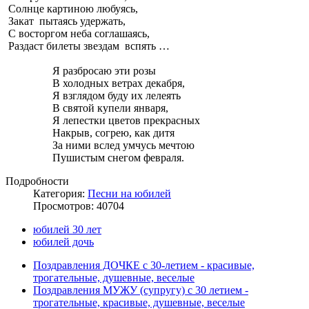
Солнце картиною любуясь,
Закат пытаясь удержать,
С восторгом неба соглашаясь,
Раздаст билеты звездам вспять …
Я разбросаю эти розы
В холодных ветрах декабря,
Я взглядом буду их лелеять
В святой купели января,
Я лепестки цветов прекрасных
Накрыв, согрею, как дитя
За ними вслед умчусь мечтою
Пушистым снегом февраля.
Подробности
Категория:
Песни на юбилей
Просмотров: 40704
юбилей 30 лет
юбилей дочь
Поздравления ДОЧКЕ c 30-летием - красивые,
трогательные, душевные, веселые
Поздравления МУЖУ (супругу) с 30 летием -
трогательные, красивые, душевные, веселые