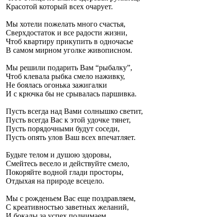
Красотой который всех очарует.
Мы хотели пожелать много счастья,
Сверхдостаток и все радости жизни,
Чтоб квартиру прикупить в одночасье
В самом мирном уголке живописном.
Мы решили подарить Вам “рыбалку”,
Чтоб клевала рыбка смело наживку,
Не боялась огонька зажигалки
И с крючка бы не срывалась паршивка.
Пусть всегда над Вами солнышко светит,
Пусть всегда Вас к этой удочке тянет,
Пусть порядочными будут соседи,
Пусть опять улов Ваш всех впечатляет.
Будьте телом и душою здоровы,
Смейтесь весело и действуйте смело,
Покоряйте водной глади просторы,
Отдыхая на природе всецело.
Мы с рожденьем Вас еще поздравляем,
С креативностью заветных желаний,
И бокалы за успех поднимаем,