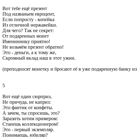
Вот тебе ещё презент
Под названьем евроцент,
Если попросту - копейка
Из отличной нержавейки.
Для чего? Так не секрет:
От подаренных монет
Имениннику приятно!
Не возьмём презент обратно!
Это - деньги, а к тому же,
Скромный вклад наш в этот ужин.
(преподносят монетку и бросают её в уже подаренную банку из
5
Вот ещё один сюрприз,
Не причуда, не каприз:
Это фантик от конфеты.
А зачем, ты спросишь, это?
Заразить хотим примером:
Станешь коллекционером!
Это - первый экземпляр.
Понимаешь, юбиляр?