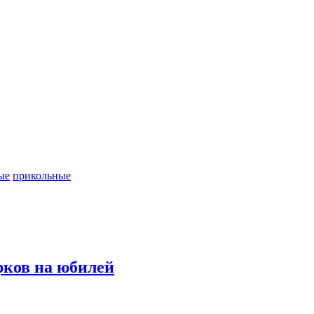
ые
прикольные
рков на юбилей