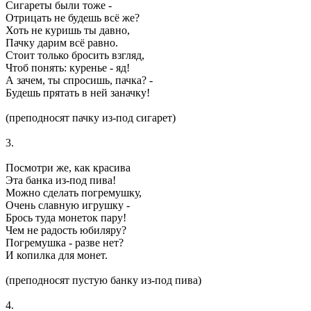
Сигареты были тоже -
Отрицать не будешь всё же?
Хоть не куришь ты давно,
Пачку дарим всё равно.
Стоит только бросить взгляд,
Чтоб понять: куренье - яд!
А зачем, ты спросишь, пачка? -
Будешь прятать в ней заначку!
(преподносят пачку из-под сигарет)
3.
Посмотри же, как красива
Эта банка из-под пива!
Можно сделать погремушку,
Очень славную игрушку -
Брось туда монеток пару!
Чем не радость юбиляру?
Погремушка - разве нет?
И копилка для монет.
(преподносят пустую банку из-под пива)
4.