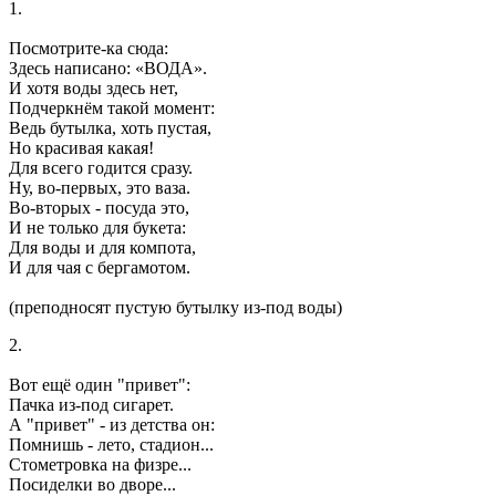
1.
Посмотрите-ка сюда:
Здесь написано: «ВОДА».
И хотя воды здесь нет,
Подчеркнём такой момент:
Ведь бутылка, хоть пустая,
Но красивая какая!
Для всего годится сразу.
Ну, во-первых, это ваза.
Во-вторых - посуда это,
И не только для букета:
Для воды и для компота,
И для чая с бергамотом.
(преподносят пустую бутылку из-под воды)
2.
Вот ещё один "привет":
Пачка из-под сигарет.
А "привет" - из детства он:
Помнишь - лето, стадион...
Стометровка на физре...
Посиделки во дворе...